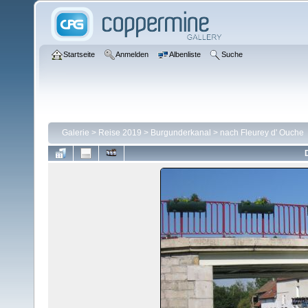
Startseite
Anmelden
Albenliste
Suche
Galerie
>
Reise 2019
>
Burgunderkanal
>
nach Fleurey d' Ouche